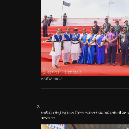
સ્કાઉટ ગાઈડ
સ્કાઉટીંગ ક્ષેત્રે મહેસાણા જિલ્લા ભારત સ્કાઉટ ગાઈડ સંઘની શ
3/2/2025