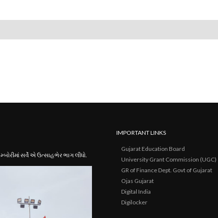
IMPORTANT LINKS
Gujarat Education Board
ોરીમાં સર્વે એ ઉત્સાહભેર ભાગ લીધો.
University Grant Commission (UGC)
GR of Finance Dept. Govt of Gujarat
Ojas Gujarat
Digital India
Digilocker