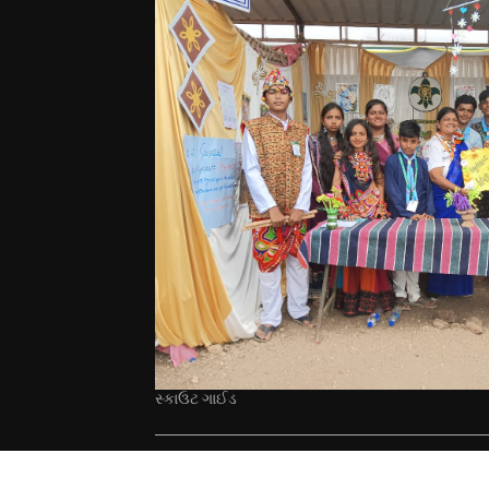
સ્કાઉટ ગાઈડ