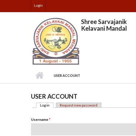
Skip to main content
Login
Shree Sarvajanik
Kelavani Mandal
USER ACCOUNT
USER ACCOUNT
Log in
(active tab)
Request new password
PRIMARY TABS
Username
*